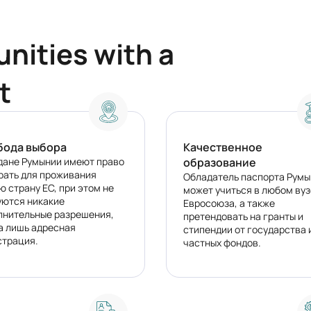
nities with a
t
бода выбора
Качественное
дане Румынии имеют право
образование
рать для проживания
Обладатель паспорта Румы
 страну ЕС, при этом не
может учиться в любом вуз
уются никакие
Евросоюза, а также
лнительные разрешения,
претендовать на гранты и
а лишь адресная
стипендии от государства 
страция.
частных фондов.