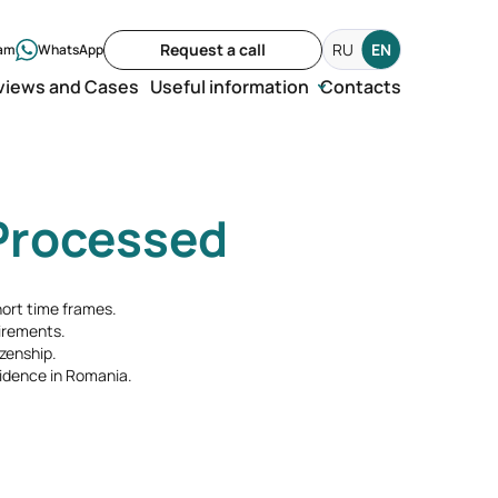
Request a call
RU
EN
ram
WhatsApp
views and Cases
Useful information
Contacts
Processed
hort time frames.
irements.
izenship.
idence in Romania.