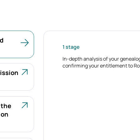
nd
1 stage
In-depth analysis of your genealo
confirming your entitlement to Ro
mission
 the
ion