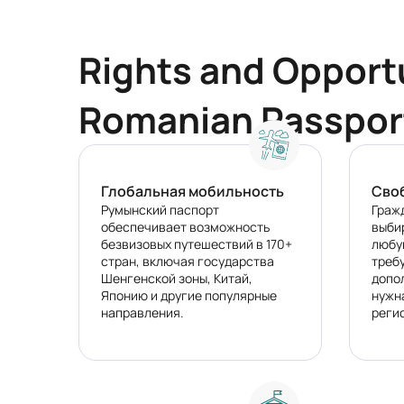
Rights and Opportu
Romanian Passpor
Глобальная мобильность
Сво
Румынский паспорт
Граж
обеспечивает возможность
выби
безвизовых путешествий в 170+
любую
стран, включая государства
треб
Шенгенской зоны, Китай,
допо
Японию и другие популярные
нужн
направления.
реги