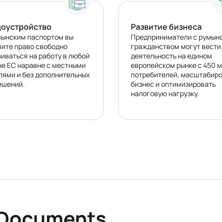
доустройство
Развитие бизнеса
мынским паспортом вы
Предприниматели с румын
чите право свободно
гражданством могут вести
аиваться на работу в любой
деятельность на едином
не ЕС наравне с местными
европейском рынке с 450 
лями и без дополнительных
потребителей, масштабир
ешений.
бизнес и оптимизировать
налоговую нагрузку.
d Documents