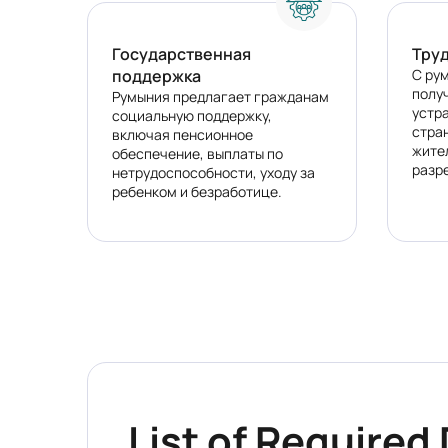
Государственная
Тру
поддержка
С ру
полу
Румыния предлагает гражданам
устр
социальную поддержку,
стра
включая пенсионное
жите
обеспечение, выплаты по
разр
нетрудоспособности, уходу за
ребенком и безработице.
List of Require