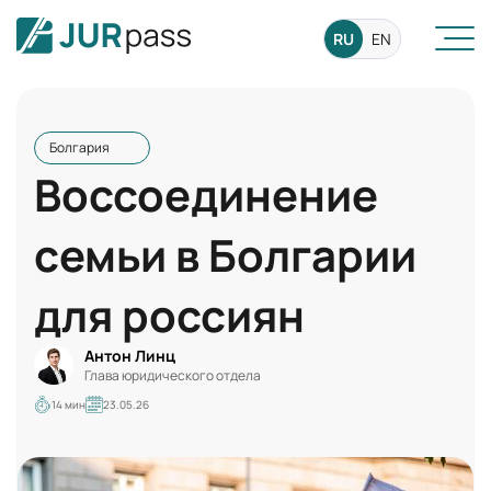
RU
EN
Болгария
Воссоединение
семьи в Болгарии
для россиян
Антон Линц
Глава юридического отдела
14 мин
23.05.26