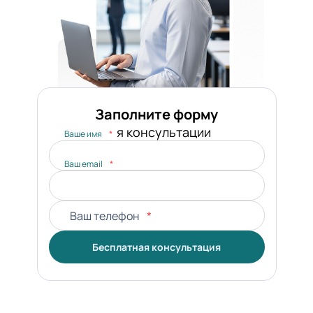
Заполните форму
для консультации
Ваше имя
*
Ваш email
*
Ваш телефон
*
Бесплатная консультация