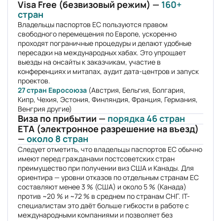
Visa Free (безвизовый режим) —
160+
стран
Владельцы паспортов ЕС пользуются правом
свободного перемещения по Европе, ускоренно
проходят пограничные процедуры и делают удобные
пересадки на международных хабах. Это упрощает
выезды на онсайты к заказчикам, участие в
конференциях и митапах, аудит дата-центров и запуск
проектов.
27 стран Евросоюза
(Австрия, Бельгия, Болгария,
Кипр, Чехия, Эстония, Финляндия, Франция, Германия,
Венгрия другие)
Виза по прибытии —
порядка 46 стран
ETA (электронное разрешение на въезд)
—
около 8 стран
Следует отметить, что владельцы паспортов ЕС обычно
имеют перед гражданами постсоветских стран
преимущество при получении виз США и Канады. Для
ориентира — уровни отказов по отдельным странам ЕС
составляют менее 3 % (США) и около 5 % (Канада)
против ~20 % и ~72 % в среднем по странам СНГ. IT-
специалистам это даёт больше гибкости в работе с
международными компаниями и позволяет без