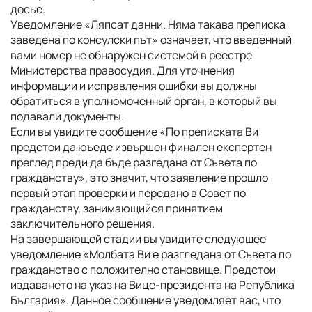
досье.
Уведомление «Ляпсат данни. Няма такава преписка
заведена по консулски път» означает, что введенный
вами номер не обнаружен системой в реестре
Министерства правосудия. Для уточнения
информации и исправления ошибки вы должны
обратиться в уполномоченный орган, в который вы
подавали документы.
Если вы увидите сообщение «По преписката Ви
предстои да юъеде извършен финален експертен
преглед преди да бъде разгедана от Съвета по
гражданству», это значит, что заявление прошло
первый этап проверки и передано в Совет по
гражданству, занимающийся принятием
заключительного решения.
На завершающей стадии вы увидите следующее
уведомление «Молбата Ви е разгледана от Съвета по
гражданство с положително становище. Предстои
издаването на указ на Вице-президента на Република
България». Данное сообщение уведомляет вас, что