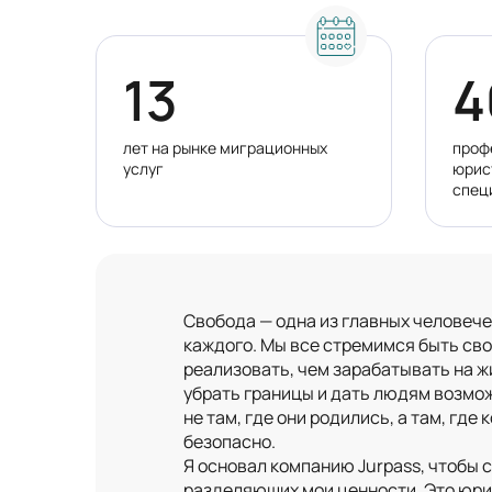
13
4
лет на рынке миграционных
проф
услуг
юрис
спец
Свобода — одна из главных человече
каждого. Мы все стремимся быть сво
реализовать, чем зарабатывать на ж
убрать границы и дать людям возмо
не там, где они родились, а там, гд
безопасно.
Я основал компанию Jurpass, чтобы
разделяющих мои ценности. Это юри