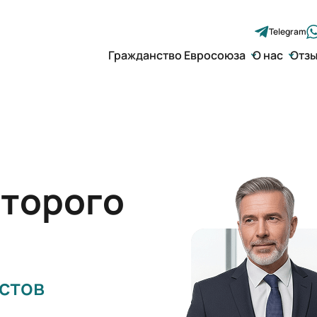
Telegram
Гражданство Евросоюза
О нас
Отзы
торого
стов