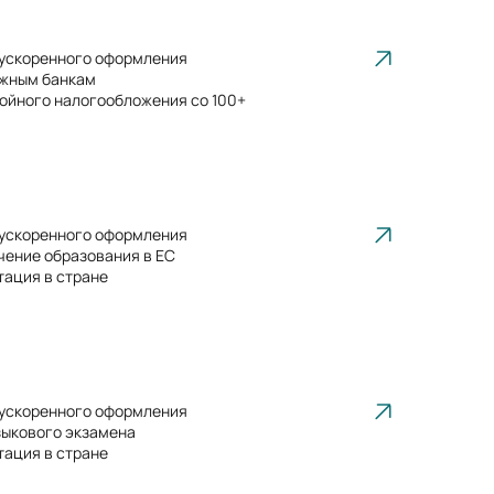
ускоренного оформления
ежным банкам
ойного налогообложения со 100+
ускоренного оформления
чение образования в ЕС
тация в стране
ускоренного оформления
зыкового экзамена
тация в стране