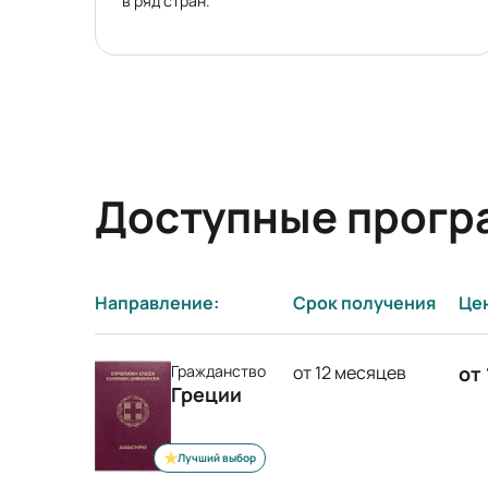
в ряд стран.
Доступные прог
Направление:
Срок получения
Це
Гражданство
от 12 месяцев
от
Греции
Лучший выбор