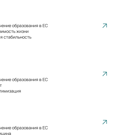
чение образования в ЕС
оимость жизни
я стабильность
чение образования в ЕС
т
тимизация
чение образования в ЕС
ицина