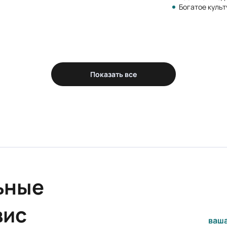
Богатое куль
Показать все
ьные
вис
ваша