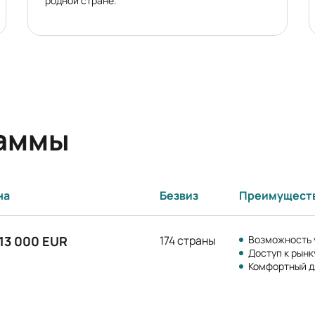
родной стране.
раммы
на
Безвиз
Преимущест
 13 000 EUR
174 страны
Возможность 
Доступ к рын
Комфортный д